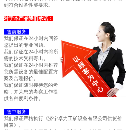
到符合设备性能要求。
对于本产品我们承诺：
售前服务
我们保证在24小时内回答
您提出的专业问题。
我们保证在24小时内将所
需的技术资料寄出。
我们保证在24小时内推荐
您所需设备的最佳配置方
案及合理报价。
我们保证随时接待您的考
察，并为您的考察工作提
供各种便利条件。
售中服务
我们保证严格执行《济宁卓力工矿设备有限公司供货价
目表》。