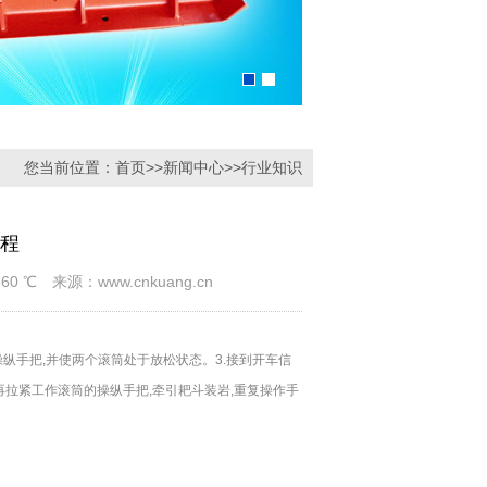
您当前位置：
首页
>>
新闻中心
>>
行业知识
程
 ℃ 来源：www.cnkuang.cn
操纵手把,并使两个滚筒处于放松状态。3.接到开车信
再拉紧工作滚筒的操纵手把,牵引耙斗装岩,重复操作手