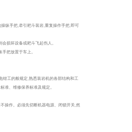
操纵手把,牵引耙斗装岩,重复操作手把,即可
否则会损坏设备或耙斗飞起伤人。
操纵手把放置于车上。
守电钳工的般规定,熟悉装岩机的各部结构和工
术标准、维修保养标准及规定。
全不操作。必须先切断机器电源、闭锁开关,然