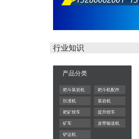
行业知识
产品分类
耙斗装岩机
耙斗机配件
扒渣机
装岩机
耙矿绞车
提升绞车
矿车
皮带输送机
铲运机