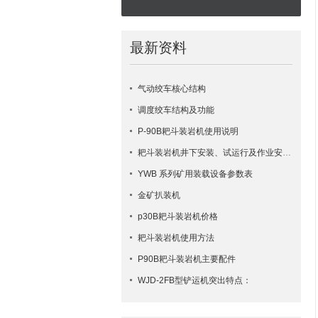
最新资料
气动绞车核心结构
调度绞车结构及功能
P-90B耙斗装岩机使用说明
耙斗装岩机井下安装、试运行及作业安全要点
YWB 系列矿用装载设备参数表
金矿扒装机
p30B耙斗装岩机价格
耙斗装岩机使用方法
​P90B耙斗装岩机主要配件
WJD-2FB型铲运机突出特点：