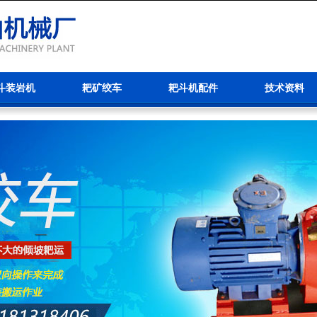
斗装岩机
耙矿绞车
耙斗机配件
技术资料