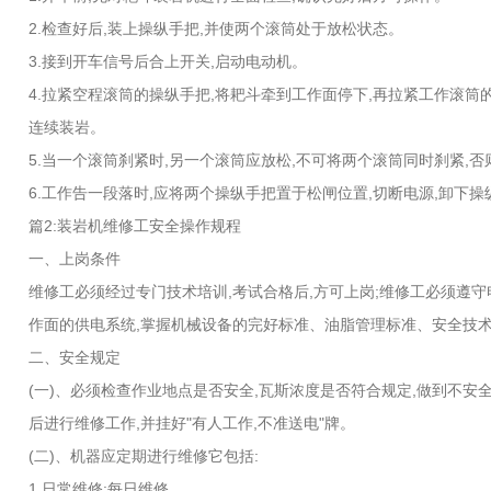
2.检查好后,装上操纵手把,并使两个滚筒处于放松状态。
3.接到开车信号后合上开关,启动电动机。
4.拉紧空程滚筒的操纵手把,将耙斗牵到工作面停下,再拉紧工作滚筒的
连续装岩。
5.当一个滚筒刹紧时,另一个滚筒应放松,不可将两个滚筒同时刹紧,
6.工作告一段落时,应将两个操纵手把置于松闸位置,切断电源,卸下
篇2:装岩机维修工安全操作规程
一、上岗条件
维修工必须经过专门技术培训,考试合格后,方可上岗;维修工必须遵
作面的供电系统,掌握机械设备的完好标准、油脂管理标准、安全技
二、安全规定
(一)、必须检查作业地点是否安全,瓦斯浓度是否符合规定,做到不安
后进行维修工作,并挂好"有人工作,不准送电"牌。
(二)、机器应定期进行维修它包括:
1.日常维修:每日维修。