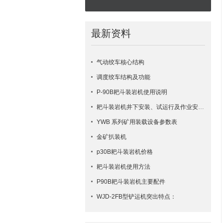
最新资料
气动绞车核心结构
调度绞车结构及功能
P-90B耙斗装岩机使用说明
耙斗装岩机井下安装、试运行及作业安全要点
YWB 系列矿用装载设备参数表
金矿扒装机
p30B耙斗装岩机价格
耙斗装岩机使用方法
​P90B耙斗装岩机主要配件
WJD-2FB型铲运机突出特点：