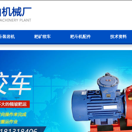
斗装岩机
耙矿绞车
耙斗机配件
技术资料