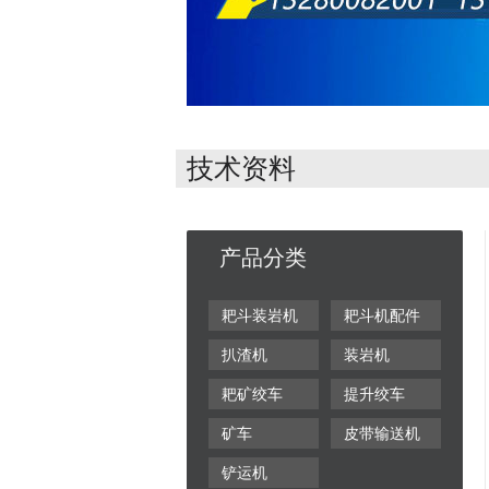
技术资料
产品分类
耙斗装岩机
耙斗机配件
扒渣机
装岩机
耙矿绞车
提升绞车
矿车
皮带输送机
铲运机