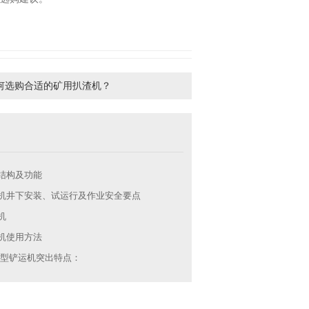
何选购合适的矿用扒渣机？
结构及功能
机井下安装、试运行及作业安全要点
机
机使用方法
FB型铲运机突出特点：