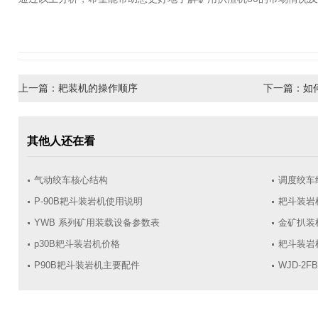
上一篇：
耙装机的操作顺序
下一篇：
如
其他人还在看
气动绞车核心结构
调度绞车
P-90B耙斗装岩机使用说明
耙斗装岩
YWB 系列矿用装载设备参数表
金矿扒装
p30B耙斗装岩机价格
耙斗装岩
​P90B耙斗装岩机主要配件
WJD-2