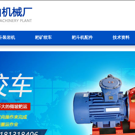
斗装岩机
耙矿绞车
耙斗机配件
技术资料