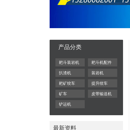
产品分类
耙斗装岩机
耙斗机配件
扒渣机
装岩机
耙矿绞车
提升绞车
矿车
皮带输送机
铲运机
最新资料