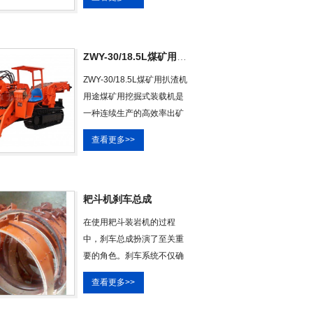
矿、引水隧道工程、城市管
网的掘进、装载作业。工作
原理是将各种矿石、渣料挖
掘、输送，直接装入矿斗
ZWY-30/18.5L煤矿用扒渣机
车、农用车或其它运输设备
ZWY-30/18.5L煤矿用扒渣机
上，极大地提高工作效率，
用途煤矿用挖掘式装载机是
是矿山和隧道理想的机械化
一种连续生产的高效率出矿
出渣设备。该系列扒渣机采
机械设备，主要适用于空间
用四轮驱动，粗
查看更多>>
狭窄的洞采作业。广泛应用
于煤矿和磷矿、铁矿、铜
矿、金矿等各种金属矿和非
金属矿的采掘装车作业，以
耙斗机刹车总成
及修建铁路隧道、公路隧道
在使用耙斗装岩机的过程
和引水洞等的掘进装车作
中，刹车总成扮演了至关重
业。ZWY-30/18.5L煤矿用扒
要的角色。刹车系统不仅确
渣机优点它是由机械手与刮
保了操作的安全性，还能有
板机相接合
查看更多>>
效控制机器的运动速度，保
证作业的准确性。由于装岩