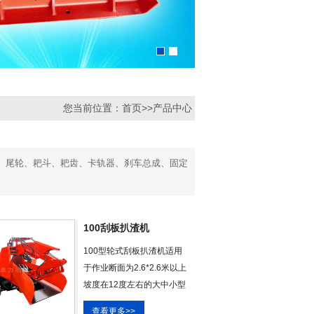
您当前位置：
首页
>>
产品中心
、尾轮、耙斗、耙齿、卡轨器、刹车总成、固定
100刮板扒渣机
100型轮式刮板扒渣机适用
于作业断面为2.6*2.6米以上
坡度在12度左右的大中小型
巷道。 主要用于煤矿及非煤
查看更多>>