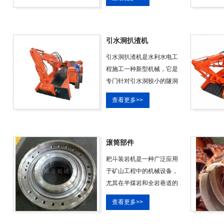
采用工程车辆使用的工程轮
胎，工作效率为每小时00方
以上，大小臂、销轴全部加
钢衬套，销轴的受力面积更
引水洞扒渣机
大、受力也更均匀，大小臂
引水洞扒渣机是水利水电工
里面加的全部有横纵筋不易
程施工一种新型机械，它是
变形，输送架前端用的是方
专门针对引水洞较小的隧洞
管，受力是角铁的3倍，不易
断面而设计的一款设备。它
弯曲变形，输
查看更多>>
掘进速度快，成本低，环保
无污染等特点。引水洞水利
水电工程方案配置一：引水
洞扒渣机+自卸车施工（后八
滚筒部件
轮汽车）方案综述：在水利
耙斗装岩机是一种广泛应用
水电工程主巷施工中常见的
于矿山工程中的机械设备，
配套出渣方式是采用无轨出
尤其在半煤岩和全岩巷道的
渣方式。传统装渣设备多为
开挖作业中表现出色。这种
柴油动力，加
查看更多>>
机器设计灵活，既适用于水
平巷道的施工，也能适应坡