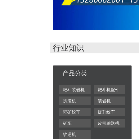
行业知识
产品分类
耙斗装岩机
耙斗机配件
扒渣机
装岩机
耙矿绞车
提升绞车
矿车
皮带输送机
铲运机