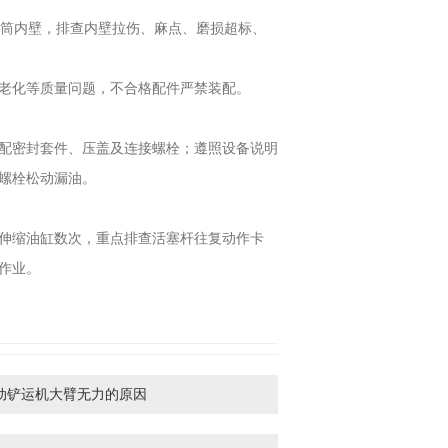
缸筒内壁，排查内壁拉伤、麻点、磨损超标、
老化等质量问题，不合格配件严禁装配。
配密封套件、压盖及连接螺栓；遵照设备说明
螺栓松动漏油。
伸缩油缸数次，重点排查活塞杆往复动作卡
作业。
动铲运机大臂无力的原因