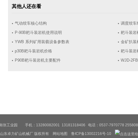
其他人还在看
气动绞车核心结构
调度绞车
P-90B耙斗装岩机使用说明
耙斗装岩
YWB 系列矿用装载设备参数表
金矿扒装
p30B耙斗装岩机价格
耙斗装岩
​P90B耙斗装岩机主要配件
WJD-2
园 手机：13280082001 13181318406 电话：0537-7970778 2558089
山东卓力矿山机械厂
版权所有
网站地图
鲁ICP备13002216号-10