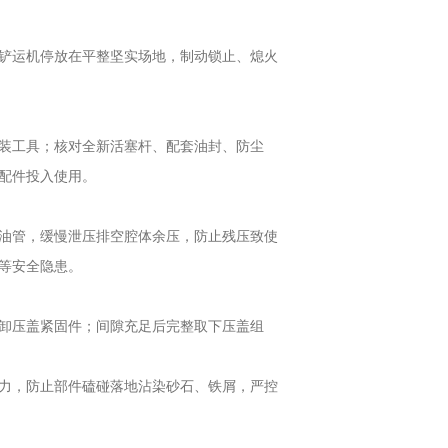
铲运机停放在平整坚实场地，制动锁止、熄火
装工具；核对全新活塞杆、配套油封、防尘
配件投入使用。
油管，缓慢泄压排空腔体余压，防止残压致使
等安全隐患。
卸压盖紧固件；间隙充足后完整取下压盖组
力，防止部件磕碰落地沾染砂石、铁屑，严控