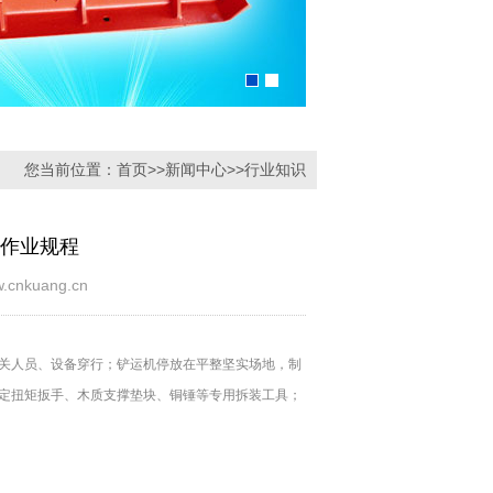
您当前位置：
首页
>>
新闻中心
>>
行业知识
作业规程
kuang.cn
关人员、设备穿行；铲运机停放在平整坚实场地，制
定扭矩扳手、木质支撑垫块、铜锤等专用拆装工具；