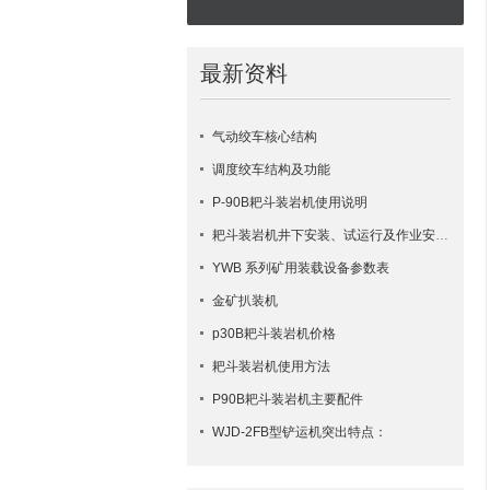
最新资料
气动绞车核心结构
调度绞车结构及功能
P-90B耙斗装岩机使用说明
耙斗装岩机井下安装、试运行及作业安全要点
YWB 系列矿用装载设备参数表
金矿扒装机
p30B耙斗装岩机价格
耙斗装岩机使用方法
​P90B耙斗装岩机主要配件
WJD-2FB型铲运机突出特点：