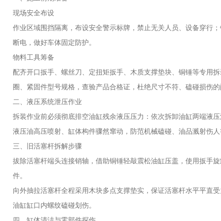
现场安全布设
作业区域围挡隔离，布设安全警示标牌，禁止无关人员、设备穿行；
断电，做好车体固定防护。
物料工具筹备
配齐开口扳手、螺丝刀、定扭矩扳手、木质支撑垫块、铜锤等专用拆
圈、紧固件型号规格，查验产品合格证，杜绝尺寸不符、磕碰损伤的
二、液压系统泄压作业
拆装作业前必须彻底排空油缸残余液压压力：依次拆卸油缸两端液压
液压油高压喷射、缸体构件骤然窜动，防范机械磕碰、油品溅射伤人
三、旧活塞杆拆解步骤
拔除活塞杆端头连接销轴，借助铜锤轻敲震松油缸压盖，使用扳手旋
件。
向外抽拉活塞杆全程采用木块多点支撑垫实，保证活塞杆水平平直受
油缸缸口内螺纹磕碰划伤。
四、缸体清洁与零部件探伤