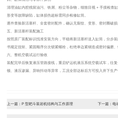
清理油缸内腔残留油污、铁屑、粉尘等杂物，细致目视 + 手摸检查
形变等故障缺陷，缸体损伤超标需同步检修缸筒。
逐件查验新活塞杆、全套密封配件，确认无裂纹、变形、密封圈破损
五、新活塞杆装配施工
按照原厂装配标识找准安装方向，平稳将新活塞杆送入缸筒，分步装
书规定扭矩、紧固顺序分次锁紧螺栓，杜绝单边紧锢造成密封偏磨、
六、整机空载试运行验收
装配完毕后恢复液压管路接线，重启铲运机液压系统空载试车，往复
顿、液压渗漏、异响抖动等异常，工况全部达标后方可投入井下生产
上一篇：
P 型耙斗装岩机结构与工作原理
下一篇：
电