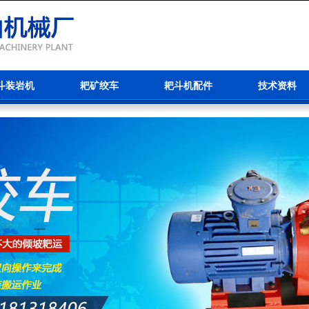
斗装岩机
耙矿绞车
耙斗机配件
技术资料