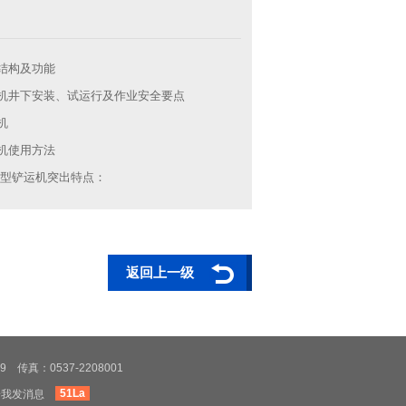
结构及功能
机井下安装、试运行及作业安全要点
机
机使用方法
FB型铲运机突出特点：
返回上一级
 传真：0537-2208001
51La