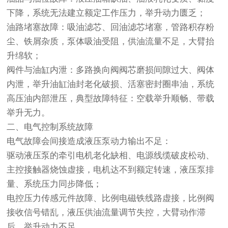
下降，系统无法建立额定工作压力，举升动力匮乏；
油路堵塞故障：吸油滤芯、回油滤芯堵塞，管路积存粉
尘、铁屑杂质，泵体吸油受阻，供油流量不足，大臂抬
升绵软；
阀件与油缸内泄：多路换向阀阀芯磨损间隙过大、阀体
内泄，举升油缸油封老化破损、活塞密封圈串油，系统
高压油内部泄压，典型故障特征：空载举升顺畅、带载
举升无力。
二、电气控制系统故障
电气故障会间接造成液压泵动力输出不足：
驱动液压泵的牵引电机老化缺相、电源线缆破皮松动、
主控接触器烧蚀虚接，电机达不到额定转速，液压泵排
量、系统压力同步降低；
电控压力传感元件故障、比例电磁铁线路虚接，比例阀
接收信号错乱，液压供油流量调节失控，大臂动作滞
后、举升动力不足。