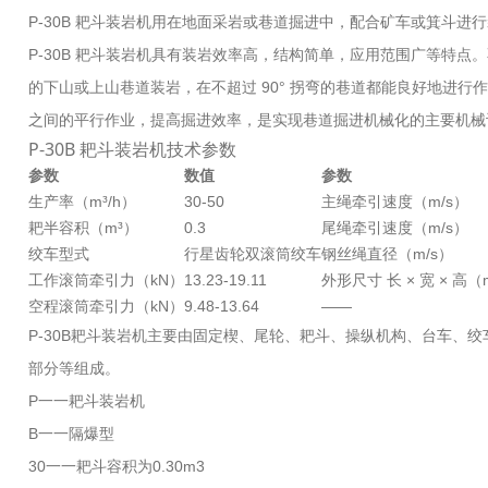
P-30B 耙斗装岩机用在地面采岩或巷道掘进中，配合矿车或箕斗进
P-30B 耙斗装岩机具有装岩效率高，结构简单，应用范围广等特点。
的下山或上山巷道装岩，在不超过 90° 拐弯的巷道都能良好地进
之间的平行作业，提高掘进效率，是实现巷道掘进机械化的主要机械
P-30B 耙斗装岩机
技术参数
参数
数值
参数
生产率（m³/h）
30-50
主绳牵引速度（m/s）
耙半容积（m³）
0.3
尾绳牵引速度（m/s）
绞车型式
行星齿轮双滚筒绞车
钢丝绳直径（m/s）
工作滚筒牵引力（kN）
13.23-19.11
外形尺寸 长 × 宽 × 高
空程滚筒牵引力（kN）
9.48-13.64
——
P-30B耙斗装岩机主要由固定楔、尾轮、耙斗、操纵机构、台车、
部分等组成。
P一一耙斗装岩机
B一一隔爆型
30一一耙斗容积为0.30m3