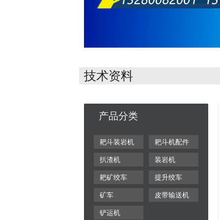
技术资料
产品分类
耙斗装岩机
耙斗机配件
扒渣机
装岩机
耙矿绞车
提升绞车
矿车
皮带输送机
铲运机