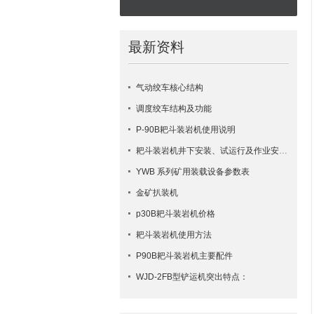
最新资料
气动绞车核心结构
调度绞车结构及功能
P-90B耙斗装岩机使用说明
耙斗装岩机井下安装、试运行及作业安全要点
YWB 系列矿用装载设备参数表
金矿扒装机
p30B耙斗装岩机价格
耙斗装岩机使用方法
​P90B耙斗装岩机主要配件
WJD-2FB型铲运机突出特点：