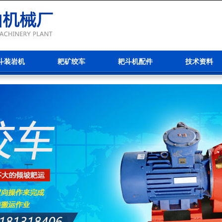
斗装岩机
耙矿绞车
耙斗机配件
技术资料