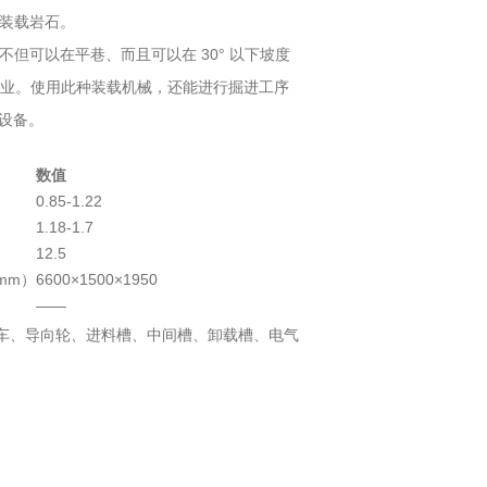
行装载岩石。
不但可以在平巷、而且可以在 30° 以下坡度
行作业。使用此种装载机械，还能进行掘进工序
设备。
数值
0.85-1.22
1.18-1.7
12.5
（mm）
6600×1500×1950
——
绞车、导向轮、进料槽、中间槽、卸载槽、电气