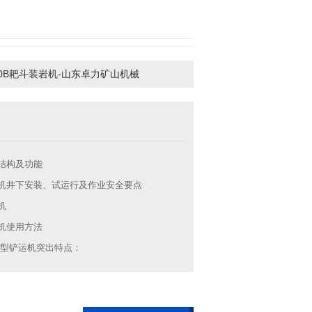
60B耙斗装岩机-山东卓力矿山机械
结构及功能
机井下安装、试运行及作业安全要点
机
机使用方法
FB型铲运机突出特点：