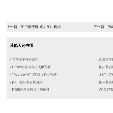
上一篇：
矿用扒渣机-卓力矿山机械
下一篇：
P
其他人还在看
气动绞车核心结构
调度绞车
P-90B耙斗装岩机使用说明
耙斗装岩
YWB 系列矿用装载设备参数表
金矿扒装
p30B耙斗装岩机价格
耙斗装岩
​P90B耙斗装岩机主要配件
WJD-2