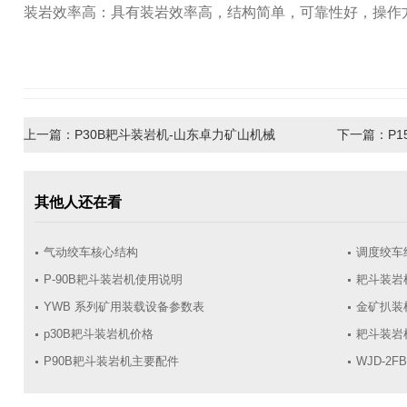
装岩效率高：具有装岩效率高，结构简单，可靠性好，操作
上一篇：
P30B耙斗装岩机-山东卓力矿山机械
下一篇：
P
其他人还在看
气动绞车核心结构
调度绞车
P-90B耙斗装岩机使用说明
耙斗装岩
YWB 系列矿用装载设备参数表
金矿扒装
p30B耙斗装岩机价格
耙斗装岩
​P90B耙斗装岩机主要配件
WJD-2