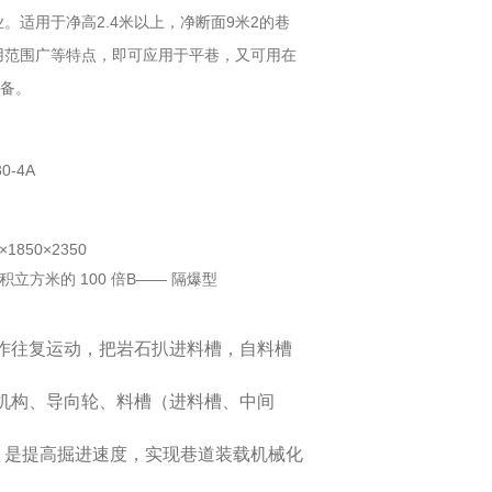
业。适用于净高2.4米以上，净断面9米2的巷
用范围广等特点，即可应用于平巷，又可用在
设备。
0-4A
×1850×2350
立方米的 100 倍B—— 隔爆型
作往复运动，把岩石扒进料槽，自料槽
机构、导向轮、料槽（进料槽、中间
用，是提高掘进速度，实现巷道装载机械化