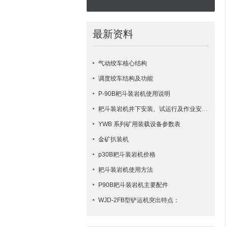
最新资料
气动绞车核心结构
调度绞车结构及功能
P-90B耙斗装岩机使用说明
耙斗装岩机井下安装、试运行及作业安全要点
YWB 系列矿用装载设备参数表
金矿扒装机
p30B耙斗装岩机价格
耙斗装岩机使用方法
​P90B耙斗装岩机主要配件
WJD-2FB型铲运机突出特点：