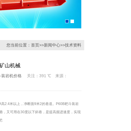
您当前位置：
首页
>>
新闻中心
>>
技术资料
力矿山机械
耙斗装岩机价格
关注：391 ℃ 来源：
高2.4米以上，净断面9米2的巷道。P60B耙斗装岩
巷，又可用在30度以下斜巷，是提高掘进速度，实现
耙