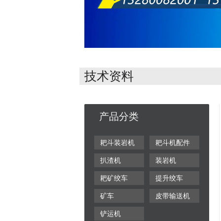
技术资料
产品分类
耙斗装岩机
耙斗机配件
扒渣机
装岩机
耙矿绞车
提升绞车
矿车
皮带输送机
铲运机