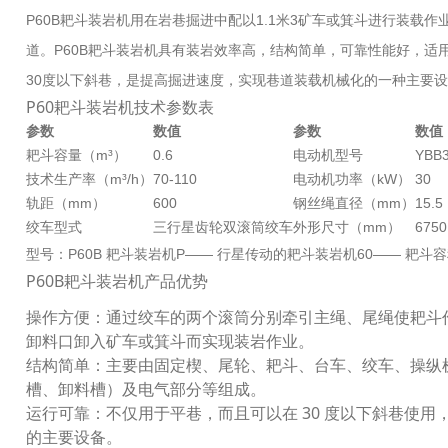
P60B耙斗装岩机用在岩巷掘进中配以1.1米3矿车或箕斗进行装载作
道。P60B耙斗装岩机具有装岩效率高，结构简单，可靠性能好，适
30度以下斜巷，是提高掘进速度，实现巷道装载机械化的一种主要
P60耙斗装岩机技术参数表
参数
数值
参数
数值
耙斗容量（m³）
0.6
电动机型号
YBB3
技术生产率（m³/h）
70-110
电动机功率（kW）
30
轨距（mm）
600
钢丝绳直径（mm）
15.5
绞车型式
三行星齿轮双滚筒绞车
外形尺寸（mm）
6750
型号：P60B 耙斗装岩机P—— 行星传动的耙斗装岩机60—— 耙斗容积
P60B耙斗装岩机产品优势
操作方便：通过绞车的两个滚筒分别牵引主绳、尾绳使耙斗
卸料口卸入矿车或箕斗而实现装岩作业。
结构简单：主要由固定楔、尾轮、耙斗、台车、绞车、操纵
槽、卸料槽）及电气部分等组成。
运行可靠：不仅用于平巷，而且可以在 30 度以下斜巷使
的主要设备。