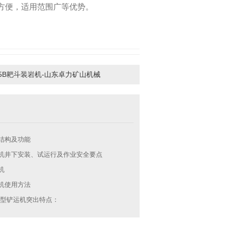
方便，适用范围广等优势。
15B耙斗装岩机-山东卓力矿山机械
结构及功能
机井下安装、试运行及作业安全要点
机
机使用方法
FB型铲运机突出特点：