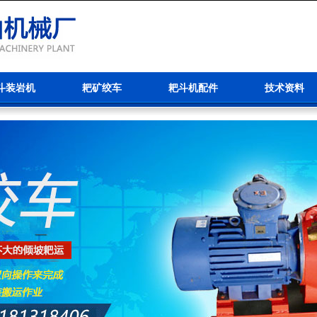
斗装岩机
耙矿绞车
耙斗机配件
技术资料